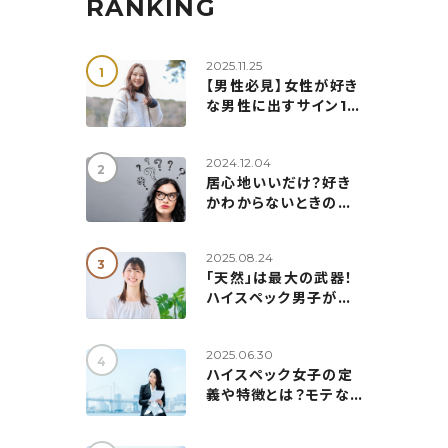
RANKING
2025.11.25
【男性必見】女性が好き
な男性に出すサイン10
選！勘違い注意な脈ナシ
行動態度＆見極め方も
2024.12.04
解説
居心地いいだけ？好き
かわからないときの見
極め方7つ！本当の気持
ちの確認方法も紹介
2025.08.24
「天然」は最大の武器！
ハイスペック男子が惹
かれる天然女子の５つ
の秘訣
2025.06.30
ハイスペック女子の定
義や特徴とは？モテない
理由＆婚活成功の5つの
ポイント