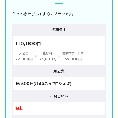
P!っと縁結びおすすめのプランです。
初期費用
110,000
円
入会金
登録料
活動サポート費
+
+
22,000
33,000
55,000
円
円
円
月会費
16,500
円(月
40
名まで申込可能)
お見合い料
無料