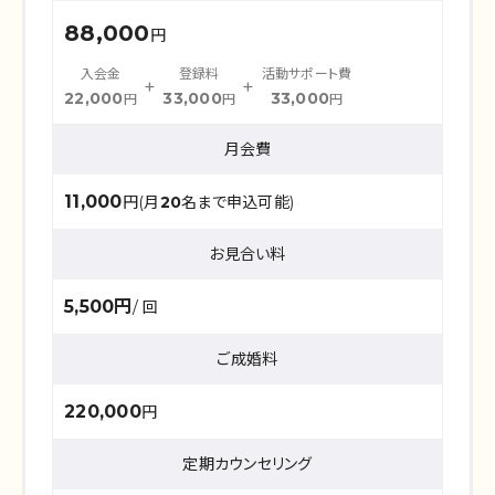
88,000
円
入会金
登録料
活動サポート費
+
+
22,000
33,000
33,000
円
円
円
月会費
11,000
円(月
20
名まで申込可能)
お見合い料
5,500円
/ 回
ご成婚料
220,000
円
定期カウンセリング