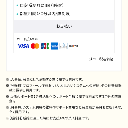
6
目安
か月に1回（1時間）
都度相談（30分以内/無制限）
お支払い
カード払いOK
(すべて税込価格)
※【入会金】会員として活動する為に要する費用です。
※【登録料】プロフィール作成および、お⾒合いシステムへの登録、その他登録掲
載に要する費⽤です。
※【活動サポート費】会員活動へのサポート全般に要する料金です(1年分の前受
金)。
※【月会費】システム利⽤の維持やサポート費⽤など会員様が毎⽉お⽀払いいた
だく費⽤です。
※【成婚料】成婚に⾄った時にお⽀払いいただく料⾦です。