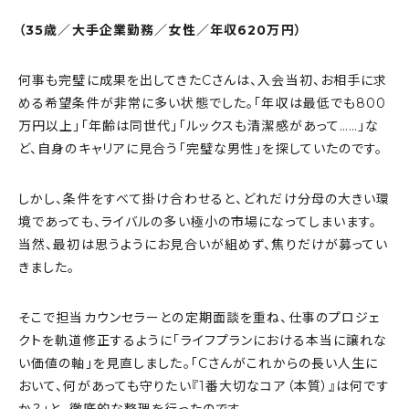
（35歳／大手企業勤務／女性／年収620万円）
何事も完璧に成果を出してきたCさんは、入会当初、お相手に求
める希望条件が非常に多い状態でした。「年収は最低でも800
万円以上」「年齢は同世代」「ルックスも清潔感があって……」な
ど、自身のキャリアに見合う「完璧な男性」を探していたのです。
しかし、条件をすべて掛け合わせると、どれだけ分母の大きい環
境であっても、ライバルの多い極小の市場になってしまいます。
当然、最初は思うようにお見合いが組めず、焦りだけが募ってい
きました。
そこで担当カウンセラーとの定期面談を重ね、仕事のプロジェ
クトを軌道修正するように「ライフプランにおける本当に譲れな
い価値の軸」を見直しました。「Cさんがこれからの長い人生に
おいて、何があっても守りたい『1番大切なコア（本質）』は何です