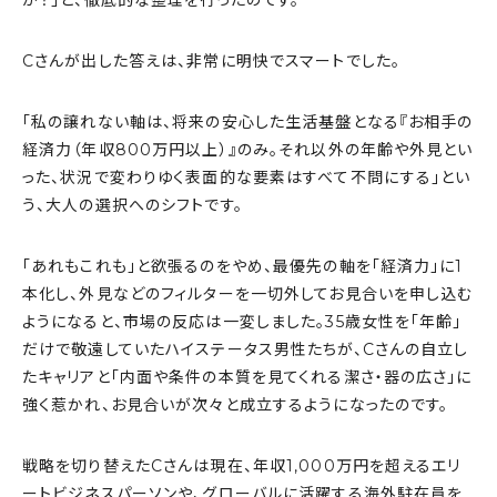
か？」と、徹底的な整理を行ったのです。
Cさんが出した答えは、非常に明快でスマートでした。
「私の譲れない軸は、将来の安心した生活基盤となる『お相手の
経済力（年収800万円以上）』のみ。それ以外の年齢や外見とい
った、状況で変わりゆく表面的な要素はすべて不問にする」とい
う、大人の選択へのシフトです。
「あれもこれも」と欲張るのをやめ、最優先の軸を「経済力」に1
本化し、外見などのフィルターを一切外してお見合いを申し込む
ようになると、市場の反応は一変しました。35歳女性を「年齢」
だけで敬遠していたハイステータス男性たちが、Cさんの自立し
たキャリアと「内面や条件の本質を見てくれる潔さ・器の広さ」に
強く惹かれ、お見合いが次々と成立するようになったのです。
戦略を切り替えたCさんは現在、年収1,000万円を超えるエリ
ートビジネスパーソンや、グローバルに活躍する海外駐在員を