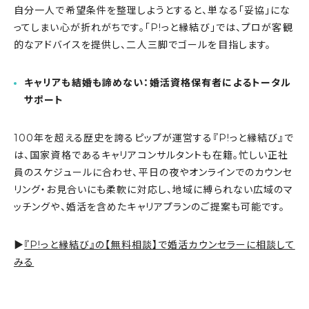
自分一人で希望条件を整理しようとすると、単なる「妥協」にな
ってしまい心が折れがちです。「P!っと縁結び」では、プロが客観
的なアドバイスを提供し、二人三脚でゴールを目指します。
キャリアも結婚も諦めない：婚活資格保有者によるトータル
サポート
100年を超える歴史を誇るピップが運営する『P!っと縁結び』で
は、国家資格であるキャリアコンサルタントも在籍。忙しい正社
員のスケジュールに合わせ、平日の夜やオンラインでのカウンセ
リング・お見合いにも柔軟に対応し、地域に縛られない広域のマ
ッチングや、婚活を含めたキャリアプランのご提案も可能です。
▶
『P!っと縁結び』の【無料相談】で婚活カウンセラーに相談して
みる