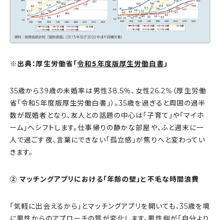
※出典：厚生労働省「
令和5年度版厚生労働白書
」
35歳から39歳の未婚率は男性38.5％、女性26.2%（厚生労働
省「令和5年度版厚生労働白書」）。35歳を過ぎると周囲の過半
数が既婚者となり、友人との話題の中心は「子育て」や「マイホ
ーム」へシフトします。仕事帰りの静かな部屋や、ふと週末に一
人で過ごす夜、言葉にできない「孤立感」が焦りへと変わってい
きます。
② マッチングアプリにおける「年齢の壁」と不毛な時間浪費
「気軽に出会えるから」とマッチングアプリを開いても、35歳を境
に男性からのアプローチの質が変化します。男性側が「自分より