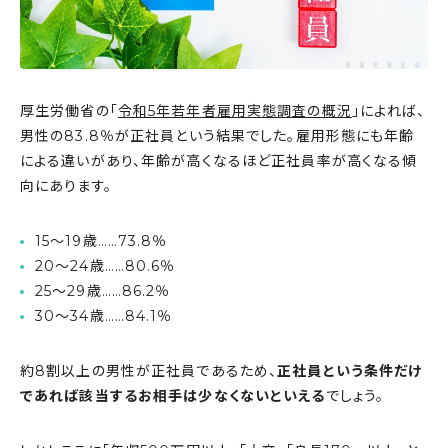
厚生労働省の「
令和5年若年者雇用実態調査の概況
」によれば、
男性の83.8％が正社員という結果でした。雇用形態にも年齢
による違いがあり、年齢が高くなるほど正社員率が高くなる傾
向にあります。
15～19歳……73.8％
20～24歳……80.6％
25～29歳……86.2％
30～34歳……84.1％
約8割以上の男性が正社員であるため、
正社員という条件だけ
であれば該当するお相手は少なくないといえる
でしょう。