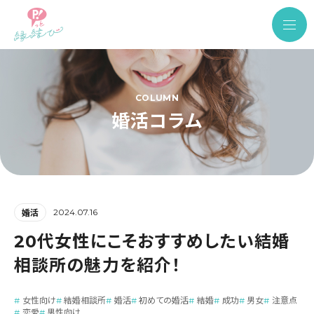
COLUMN
婚活コラム
2024.07.16
婚活
20代女性にこそおすすめしたい結婚
相談所の魅力を紹介！
女性向け
結婚相談所
婚活
初めての婚活
結婚
成功
男女
注意点
恋愛
男性向け