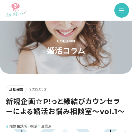
COLUMN
婚活コラム
2025.05.21
活動報告
新規企画☆P!っと縁結びカウンセラ
ーによる婚活お悩み相談室～vol.1～
結婚相談所
婚活
注意点