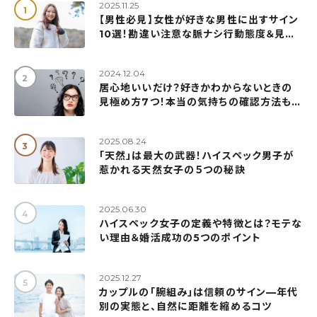
2025.11.25
【男性必見】女性が好きな男性に出すサイン
10選！勘違い注意な脈ナシ行動態度＆見極
め方も解説
2024.12.04
居心地いいだけ？好きかわからないときの
見極め方7つ！本当の気持ちの確認方法も紹
介
2025.08.24
「天然」は最大の武器！ハイスペック男子が
惹かれる天然女子の５つの秘訣
2025.06.30
ハイスペック女子の定義や特徴とは？モテな
い理由＆婚活成功の5つのポイント
2025.12.27
カップルの「腕組み」は信頼のサイン—年代
別の実態と、自然に距離を縮めるコツ