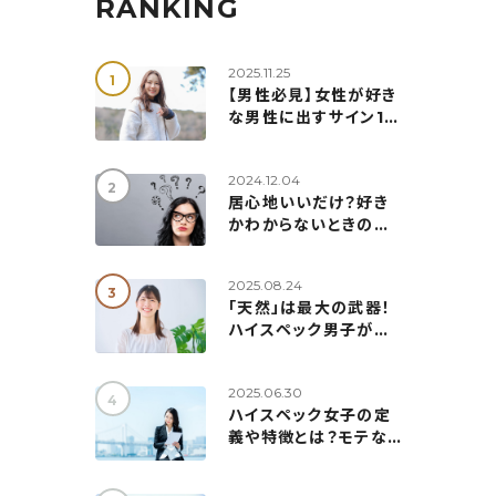
RANKING
2025.11.25
【男性必見】女性が好き
な男性に出すサイン10
選！勘違い注意な脈ナシ
行動態度＆見極め方も
2024.12.04
解説
居心地いいだけ？好き
かわからないときの見
極め方7つ！本当の気持
ちの確認方法も紹介
2025.08.24
「天然」は最大の武器！
ハイスペック男子が惹
かれる天然女子の５つ
の秘訣
2025.06.30
ハイスペック女子の定
義や特徴とは？モテない
理由＆婚活成功の5つの
ポイント