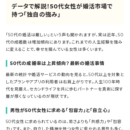
データで解説！50代女性が婚活市場で
持つ「独自の強み」
「50代の婚活は厳しい」という声も聞かれますが、実は近年、50
代の成婚数は増加傾向にあります。これまでの人生経験を強み
に変えることで、幸せを掴んでいる女性は多くいます。
50
代の成婚率は上昇傾向？最新の婚活事情
最新の統計や婚活サービスの動向を見ると、50代以上を対象と
したプランやアプリの利用者は右肩上がりです。人生100年時
代を見据え、セカンドライフを共に歩むパートナーを真剣に探す
層が厚くなっているのが現状です。
男性が
50
代女性に求める「包容力」と「自立心」
50代女性に求められているのは、若さよりも「共感力」や「包容
力」です。また、自立した精神を持つ女性に惹かれる男性も多く、