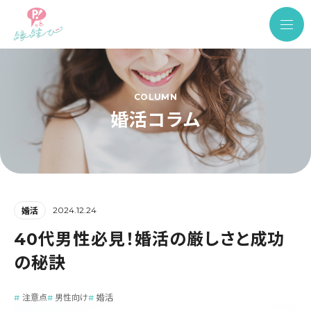
COLUMN
婚活コラム
2024.12.24
婚活
40代男性必見！婚活の厳しさと成功
の秘訣
注意点
男性向け
婚活