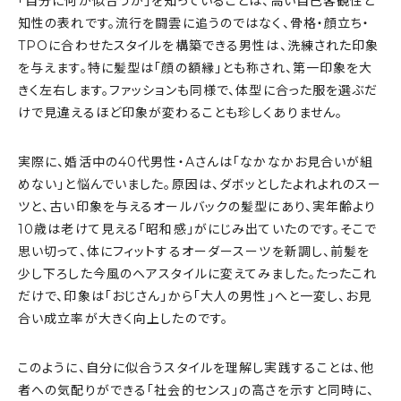
「自分に何が似合うか」を知っていることは、高い自己客観性と
知性の表れです。流行を闘雲に追うのではなく、骨格・顔立ち・
TPOに合わせたスタイルを構築できる男性は、洗練された印象
を与えます。特に髪型は「顔の額縁」とも称され、第一印象を大
きく左右します。ファッションも同様で、体型に合った服を選ぶだ
けで見違えるほど印象が変わることも珍しくありません。
実際に、婚活中の40代男性・Aさんは「なかなかお見合いが組
めない」と悩んでいました。原因は、ダボッとしたよれよれのスー
ツと、古い印象を与えるオールバックの髪型にあり、実年齢より
10歳は老けて見える「昭和感」がにじみ出ていたのです。そこで
思い切って、体にフィットするオーダースーツを新調し、前髪を
少し下ろした今風のヘアスタイルに変えてみました。たったこれ
だけで、印象は「おじさん」から「大人の男性」へと一変し、お見
合い成立率が大きく向上したのです。
このように、自分に似合うスタイルを理解し実践することは、他
者への気配りができる「社会的センス」の高さを示すと同時に、