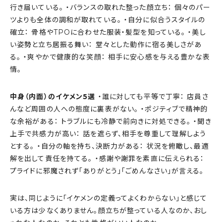
行き届いている。 ・バランスの取れた整った顔立ち： 個々のパー
ツよりも全体の調和が取れている。 ・自分に似合うスタイルの
確立： 骨格やTPOに合わせた服装・髪型を知っている。 ・美し
い姿勢と立ち居振る舞い： 堂々とした動作に宿る美しさがあ
る。 ・爽やかで健康的な笑顔： 相手に安心感を与える豊かな表
情。
中身（内面）のイケメン5選
・誰に対しても平等で丁寧： 店員さ
んなど周囲の人への態度に裏表がない。 ・ポジティブで精神的
な余裕がある： トラブルにも冷静で前向きに対処できる。 ・聞き
上手で共感力が高い： 話を遮らず、相手を尊重して理解しよう
とする。 ・自分の軸を持ち、決断力がある： 状況を俯瞰し、最適
解を出して責任を持てる。 ・感謝や謝罪を素直に伝えられる：
プライドに邪魔されず「ありがとう」「ごめんなさい」が言える。
実は、同じように「イケメンの定義ってよくわからない」と感じて
いる方は少なくありません。顔立ちが整っている人なのか、おし