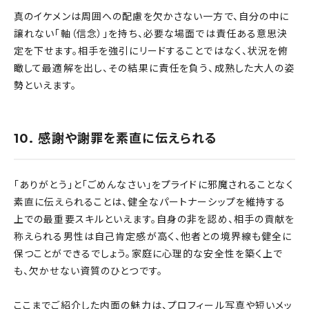
真のイケメンは周囲への配慮を欠かさない一方で、自分の中に
譲れない「軸（信念）」を持ち、必要な場面では責任ある意思決
定を下せます。相手を強引にリードすることではなく、状況を俯
瞰して最適解を出し、その結果に責任を負う、成熟した大人の姿
勢といえます。
10. 感謝や謝罪を素直に伝えられる
「ありがとう」と「ごめんなさい」をプライドに邪魔されることなく
素直に伝えられることは、健全なパートナーシップを維持する
上での最重要スキルといえます。自身の非を認め、相手の貢献を
称えられる男性は自己肯定感が高く、他者との境界線も健全に
保つことができるでしょう。家庭に心理的な安全性を築く上で
も、欠かせない資質のひとつです。
ここまでご紹介した内面の魅力は、プロフィール写真や短いメッ