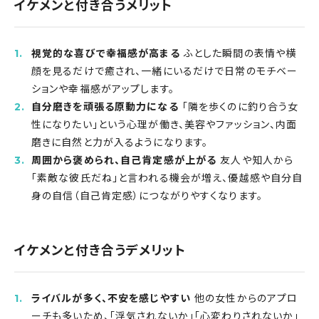
イケメンと付き合うメリット
視覚的な喜びで幸福感が高まる
ふとした瞬間の表情や横
顔を見るだけで癒され、一緒にいるだけで日常のモチベー
ションや幸福感がアップします。
自分磨きを頑張る原動力になる
「隣を歩くのに釣り合う女
性になりたい」という心理が働き、美容やファッション、内面
磨きに自然と力が入るようになります。
周囲から褒められ、自己肯定感が上がる
友人や知人から
「素敵な彼氏だね」と言われる機会が増え、優越感や自分自
身の自信（自己肯定感）につながりやすくなります。
イケメンと付き合うデメリット
ライバルが多く、不安を感じやすい
他の女性からのアプロ
ーチも多いため、「浮気されないか」「心変わりされないか」