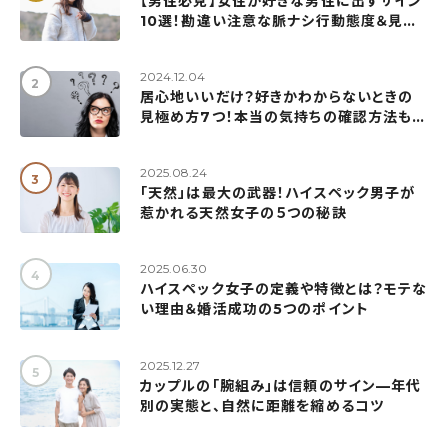
【男性必見】女性が好きな男性に出すサイン
10選！勘違い注意な脈ナシ行動態度＆見極
め方も解説
2024.12.04
居心地いいだけ？好きかわからないときの
見極め方7つ！本当の気持ちの確認方法も紹
介
2025.08.24
「天然」は最大の武器！ハイスペック男子が
惹かれる天然女子の５つの秘訣
2025.06.30
ハイスペック女子の定義や特徴とは？モテな
い理由＆婚活成功の5つのポイント
2025.12.27
カップルの「腕組み」は信頼のサイン—年代
別の実態と、自然に距離を縮めるコツ