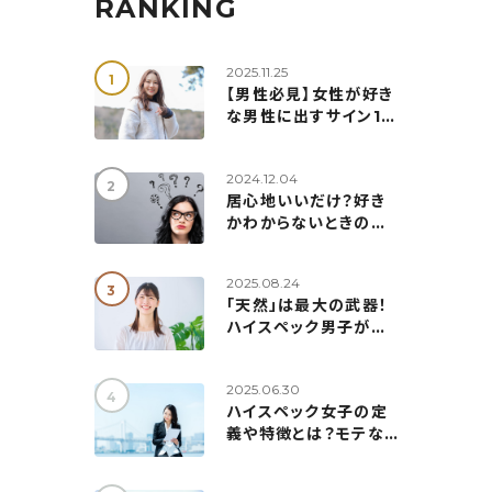
RANKING
2025.11.25
【男性必見】女性が好き
な男性に出すサイン10
選！勘違い注意な脈ナシ
行動態度＆見極め方も
2024.12.04
解説
居心地いいだけ？好き
かわからないときの見
極め方7つ！本当の気持
ちの確認方法も紹介
2025.08.24
「天然」は最大の武器！
ハイスペック男子が惹
かれる天然女子の５つ
の秘訣
2025.06.30
ハイスペック女子の定
義や特徴とは？モテない
理由＆婚活成功の5つの
ポイント