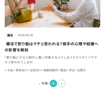
2025.02.25
婚活
婚活で割り勘はケチと思われる？相手の心理や結婚へ
の影響を解説
「割り勘にすると相手に悪い印象を与えてしまうだろうか？」「ケチ
だと思われてしまわ...
お金
男性向け
女性向け
結婚相談所
婚活
男女
注意点
5
»
« 先頭
«