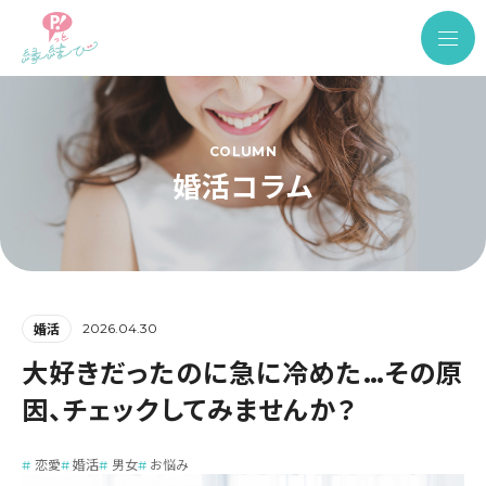
COLUMN
婚活コラム
2026.04.30
婚活
大好きだったのに急に冷めた…その原
因、チェックしてみませんか？
恋愛
婚活
男女
お悩み