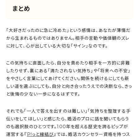
まとめ
「大好きだったのに急に冷めた」という感情は、あなたが薄情だ
から生まれるものではありません。相手の言動や価値観のズレ
に対して、心が出している大切な「サイン」なのです。
この気持ちに直面したら、自分を責めたり相手を一方的に非難
したりせず、裏にある「満たされない気持ち」や「将来への不安」
をやさしく言葉にしてあげてください。関係を続けるにしても新
しい道を選ぶにしても、自分と向き合ったうえでの決断なら、きっ
と後悔の少ない一歩になるはずです。
それでも「一人で答えを出すのは難しい」「気持ちを整理する手
伝いをしてほしい」と感じたら、婚活のプロに話を聞いてもらう
のも選択肢のひとつです。100年を超える歴史を誇るピップが
運営する『
P!っと縁結び
』では、婚活カウンセラー資格を持つス