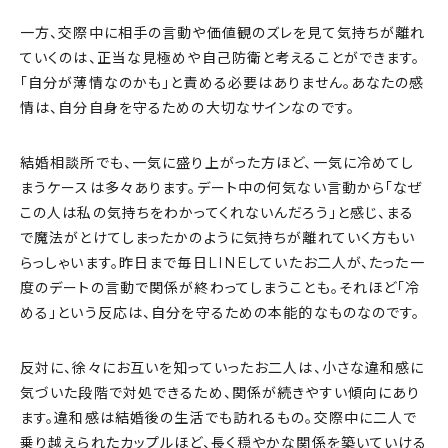
一方、交際中に相手の言動や価値観のズレを見て気持ちが離れ
ていくのは、正当な見極めや自己防衛と考えることができます。
「自分が薄情なのかも」と責める必要はありません。あなたの感
情は、自分自身を守るための大切なサインなのです。
結婚相談所でも、一気に盛り上がった方ほど、一気に冷めてし
まうケースは多々あります。デート中の何気ない言動から「なぜ
この人は私の気持ちをわかってくれないんだろう」と感じ、まる
で魔法がとけてしまったかのように気持ちが離れていく方もい
らっしゃいます。昨日まで毎日LINEしていたお二人が、たった一
度のデートの言動で関係が終わってしまうことも。それほど「冷
める」という反応は、自分を守るための本能的なものなのです。
反対に、徐々にお互いを知っていったお二人は、小さな違和感に
気づいた段階で対処できるため、関係が続きやすい傾向にあり
ます。違和感は結婚後の生活でも訪れるもの。交際中に二人で
乗り越えられたカップルほど、長く穏やかな関係を築いていける