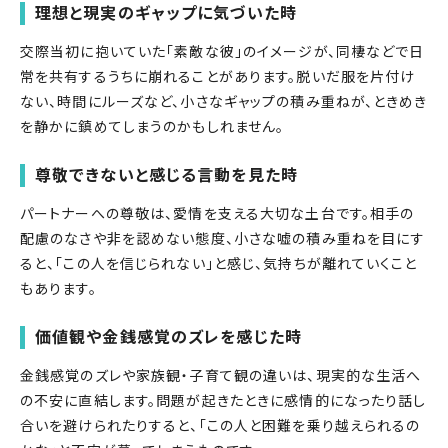
理想と現実のギャップに気づいた時
交際当初に抱いていた「素敵な彼」のイメージが、同棲などで日
常を共有するうちに崩れることがあります。脱いだ服を片付け
ない、時間にルーズなど、小さなギャップの積み重ねが、ときめき
を静かに鎮めてしまうのかもしれません。
尊敬できないと感じる言動を見た時
パートナーへの尊敬は、愛情を支える大切な土台です。相手の
配慮のなさや非を認めない態度、小さな嘘の積み重ねを目にす
ると、「この人を信じられない」と感じ、気持ちが離れていくこと
もあります。
価値観や金銭感覚のズレを感じた時
金銭感覚のズレや家族観・子育て観の違いは、現実的な生活へ
の不安に直結します。問題が起きたときに感情的になったり話し
合いを避けられたりすると、「この人と困難を乗り越えられるの