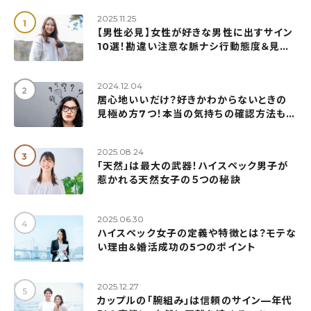
2025.11.25
【男性必見】女性が好きな男性に出すサイン
10選！勘違い注意な脈ナシ行動態度＆見極
め方も解説
2024.12.04
居心地いいだけ？好きかわからないときの
見極め方7つ！本当の気持ちの確認方法も紹
介
2025.08.24
「天然」は最大の武器！ハイスペック男子が
惹かれる天然女子の５つの秘訣
2025.06.30
ハイスペック女子の定義や特徴とは？モテな
い理由＆婚活成功の5つのポイント
2025.12.27
カップルの「腕組み」は信頼のサイン—年代