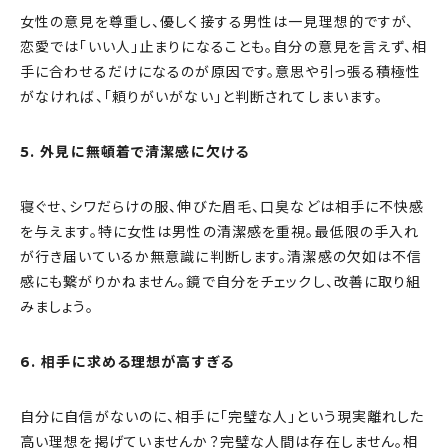
女性の意見を尊重し、優しく接する男性は一見理想的ですが、
恋愛では「いい人」止まりになることも。自分の意見を言えず、相
手に合わせるだけになるのが原因です。意思や引っ張る積極性
がなければ、「頼りがいがない」と判断されてしまいます。
5. 外見に無頓着で清潔感に欠ける
寝ぐせ、シワだらけの服、伸びた眉毛、口臭などは相手に不快感
を与えます。特に女性は男性の清潔感を重視。最低限の手入れ
が行き届いているか無意識に判断します。清潔感の欠如は不信
感にも繋がりかねません。鏡で自分をチェックし、改善に取り組
みましょう。
6. 相手に求める理想が高すぎる
自分に自信がないのに、相手に「完璧な人」という現実離れした
高い理想を掲げていませんか？完璧な人間は存在しません。相