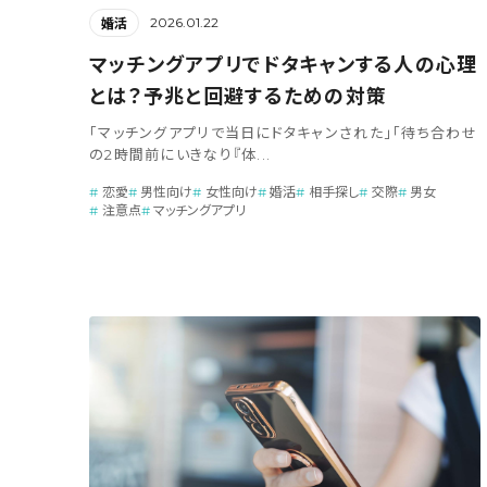
2026.01.22
婚活
マッチングアプリでドタキャンする人の心理
とは？予兆と回避するための対策
「マッチングアプリで当日にドタキャンされた」「待ち合わせ
の2時間前にいきなり『体...
恋愛
男性向け
女性向け
婚活
相手探し
交際
男女
注意点
マッチングアプリ