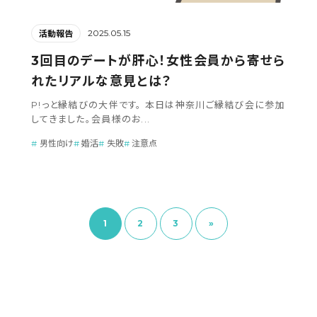
2025.05.15
活動報告
3回目のデートが肝心！女性会員から寄せら
れたリアルな意見とは？
P!っと縁結びの大伴です。 本日は神奈川ご縁結び会に参加
してきました。会員様のお...
男性向け
婚活
失敗
注意点
1
2
3
»