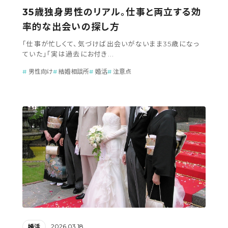
35歳独身男性のリアル。仕事と両立する効
率的な出会いの探し方
「仕事が忙しくて、気づけば出会いがないまま35歳になっ
ていた」「実は過去にお付き...
男性向け
結婚相談所
婚活
注意点
2026.03.18
婚活