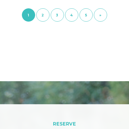
1
2
3
4
5
»
RESERVE